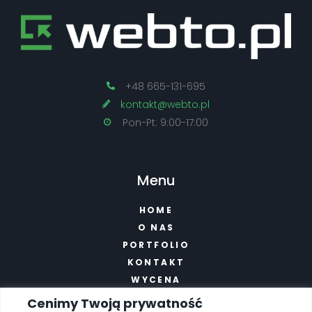
+48 665-131-695
kontakt@webto.pl
Pon-Pt: 9:00-17:00
Menu
HOME
O NAS
PORTFOLIO
KONTAKT
WYCENA
POLITYKA PRYWATNOŚCI
Cenimy Twoją prywatność