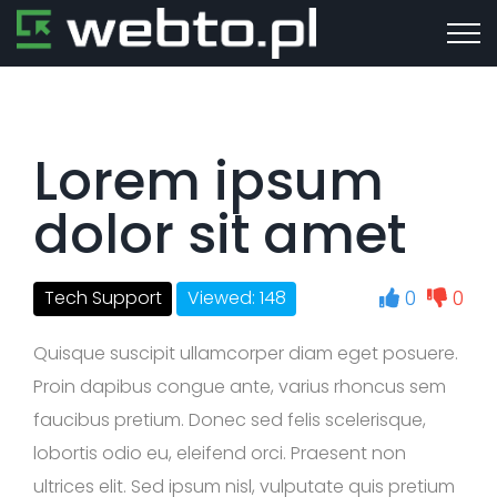
Lorem ipsum
dolor sit amet
0
0
Tech Support
Viewed: 148
Quisque suscipit ullamcorper diam eget posuere.
Proin dapibus congue ante, varius rhoncus sem
faucibus pretium. Donec sed felis scelerisque,
lobortis odio eu, eleifend orci. Praesent non
ultrices elit. Sed ipsum nisl, vulputate quis pretium