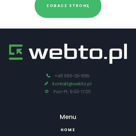
ZOBACZ STRONĘ
+48 665-131-695
kontakt@webto.pl
Pon-Pt: 9:00-17:00
Menu
HOME