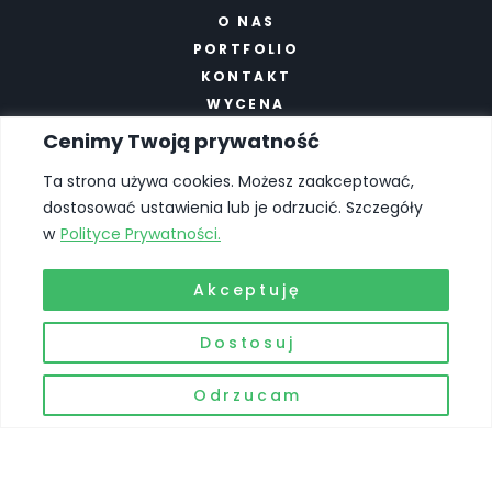
O NAS
PORTFOLIO
KONTAKT
WYCENA
POLITYKA PRYWATNOŚCI
Cenimy Twoją prywatność
Oferta
Ta strona używa cookies. Możesz zaakceptować,
dostosować ustawienia lub je odrzucić. Szczegóły
STRONY INTERNETOWE
w
Polityce Prywatności.
SKLEPY ONLINE
SEO I OPTYMALIZACJA
Akceptuję
MARKETING ONLINE
PROJEKTY GRAFICZNE
Dostosuj
WSPARCIE TECHNICZNE
Odrzucam
© COPYRIGHT
2026
ALL RIGHTS RESERVED