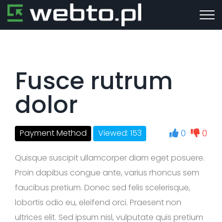
Fusce rutrum
dolor
0
0
Payment Method
Viewed: 153
Quisque suscipit ullamcorper diam eget posuere.
Proin dapibus congue ante, varius rhoncus sem
faucibus pretium. Donec sed felis scelerisque,
lobortis odio eu, eleifend orci. Praesent non
ultrices elit. Sed ipsum nisl, vulputate quis pretium